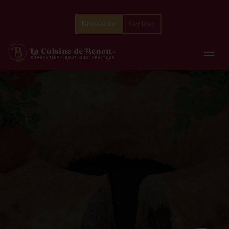
Bressuire
Cerizay