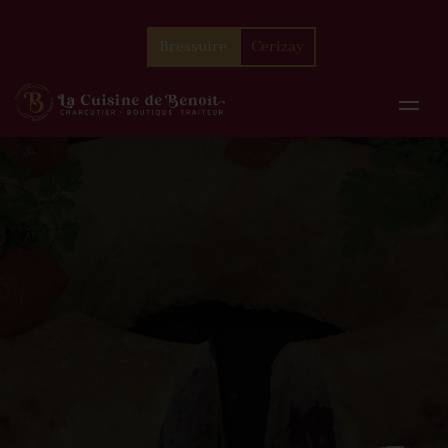
Bressuire
Cerizay